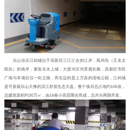
乐山佳乐江屿城位于高新区三江汇合的江岸，凤州岛（又名太
阳岛）的南岸，紧靠乐水上城，大渡河滨河景观长廊，高新区市民
广场与本项目仅一街之隔，而右边则是上万亩的湿地公园，江屿城
是可直观乐山大佛的滨江舒居生态大盘。整个项目总占地约106亩，
总建筑面积约30万㎡，由16栋小高层围合而成，总共分两期开发。