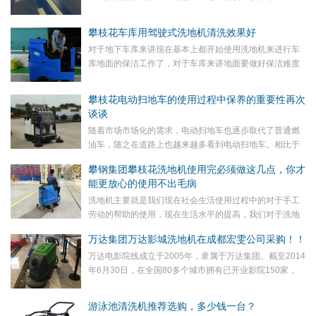
除，人工清洁投入人力物力大而且这些顽固污渍还非常难
清除，这就需要全自动洗地机来清洁
攀枝花车库用驾驶式洗地机清洗效果好
对于地下车库来讲现在基本上都开始使用洗地机来进行车
库地面的保洁工作了，对于车库来讲地面要做好保洁难度
还是比较大的
攀枝花电动扫地车的使用过程中保养的重要性再次
谈谈
随着市场市场化的需求，电动扫地车也逐步取代了普通燃
油车，随之在道路上也越来越多看到电动扫地车。相比于
燃油车，电动扫地车的保养也是至关重要的。像日常维护
攀钢集团攀枝花洗地机使用完必须做这几点，你才
工作也是需要我们使用人员来天天关注的。
能更放心的使用不出毛病
洗地机主要就是我们现在社会生活使用过程中的对于手工
劳动的帮助的使用，现在生活水平的提高，我们对于洗地
机的使用更加的普遍，现在公司专业从事该行业，下面我
万达集团万达影城洗地机在成都宏雯公司采购！！
们简单了解一下我们的洗地机的比作任务的使用
万达电影院线成立于2005年，隶属于万达集团。截至2014
年6月30日，在全国80多个城市拥有已开业影院150家，
1,315块银幕，其中IMAX银幕94块。2014年万达院线占全
国14.5%的票房份额...
游泳池清洗机推荐选购，多少钱一台？